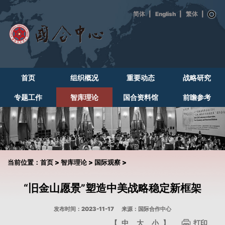
|
English
|
|
首页
组织概况
重要动态
战略研究
专题工作
智库理论
国合资料馆
前瞻参考
当前位置：
首页
>
智库理论
>
国际观察
>
“旧金山愿景”塑造中美战略稳定新框架
发布时间：2023-11-17
来源：国际合作中心
【
中
大
小
】
打印