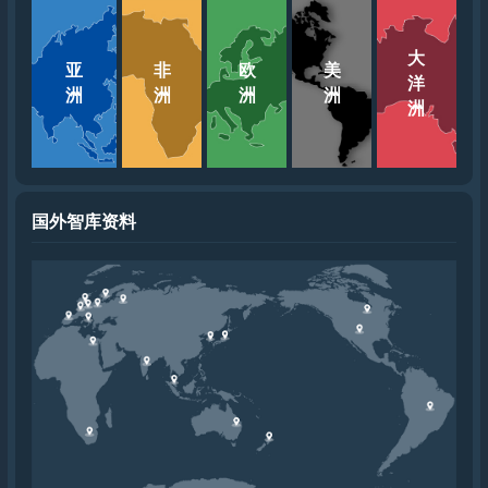
大
亚
非
欧
美
洋
洲
洲
洲
洲
洲
国外智库资料