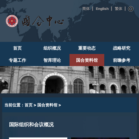
|
English
|
|
首页
组织概况
重要动态
战略研究
专题工作
智库理论
国合资料馆
前瞻参考
当前位置：
首页
>
国合资料馆
>
国际组织和会议概况