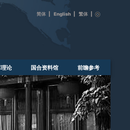
|
English
|
|
库理论
国合资料馆
前瞻参考