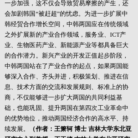
一步加强，这不仅会导致贸易摩擦的产生，还
会加剧韩国“被赶超”的忧虑。为进一步扩展中
韩经贸合作增长空间，中韩两国应在传统领域
之外扩展新的产业合作领域，服务业、ICT产
业、生物医药产业、新能源产业等都具备巨大
的合作潜力。新兴产业的开发正值起步阶段，
中韩两国站在了产业合作的起点，如果两国能
够深入合作、齐头并进，积极策划、推进在信
息、技术方面的交流和发展规则、标准上的协
商，不仅能够进一步扩大两国的共同利益基
础，也能巩固、提升两国在第四次工业革命中
的优势地位，推动两国经济合作的高水平、持
续发展。
（作者：王箫轲 博士 吉林大学东北亚