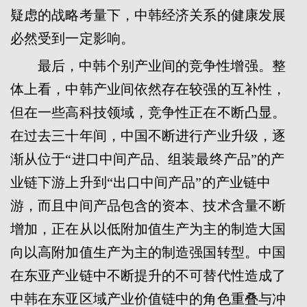
疑虑的战略考量下，中韩经济关系的健康发展
必然受到一定影响。
最后，中韩个别产业间的竞争性增强。整
体上看，中韩产业间依然存在较强的互补性，
但在一些高科技领域，竞争性正在不断凸显。
在过去三十年间，中国不断进行产业升级，逐
渐从位于“进口中间产品、组装最终产品”的产
业链下游上升到“出口中间产品”的产业链中
游，而且中间产品包含的资本、技术含量不断
增加，正在从以低附加值生产为主的制造大国
向以高附加值生产为主的制造强国转型。中国
在东亚产业链中不断提升的不可替代性造成了
中韩在东亚区域产业价值链中的角色重叠与冲