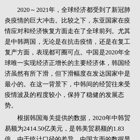
2020～2021年，全球经济都受到了新冠肺
炎疫情的巨大冲击。比较之下，东亚国家在疫
情应对和经济恢复方面走在了全球前列。尤其
是中韩两国，无论是在抗击疫情，还是在复工
复产方面，表现都可圈可点。中国是2020年全
球唯一实现经济正增长的主要经济体，韩国经
济虽然有所下滑，但下滑幅度在发达国家中是
最小的。在这一背景下，中韩间的经贸往来受
疫情波及的程度较小，保持了稳健的发展态
势。
根据韩国海关提供的数据，2020年中韩贸
易额为2414.50亿美元，是韩美贸易额的1.83
倍。由于统计口径的差异，中国方面的数据显