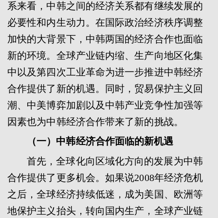
系来看，中韩之间的经济关系都有继续发展的
必要性和内生动力。在国际政治经济秩序调整
加快的大背景下，中韩两国的经济合作也面临
新的环境。全球产业链内缩、生产向地区化集
中以及第四次工业革命为进一步推进中韩经济
合作提供了新的机遇。同时，贸易保护主义回
潮、中美博弈加剧以及中韩产业竞争性加强等
因素也为中韩经济合作带来了新的挑战。
（一）中韩经济合作面临的新机遇
首先，全球化向区域化方向的发展为中韩
合作提供了更多机会。如果说2008年经济危机
之后，全球经济持续低迷，成为美国、欧洲等
地保护主义抬头，转向国内生产，全球产业链