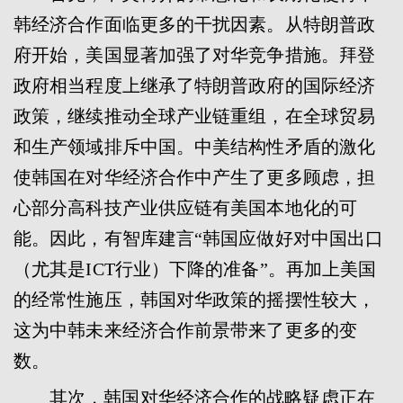
韩经济合作面临更多的干扰因素。从特朗普政
府开始，美国显著加强了对华竞争措施。拜登
政府相当程度上继承了特朗普政府的国际经济
政策，继续推动全球产业链重组，在全球贸易
和生产领域排斥中国。中美结构性矛盾的激化
使韩国在对华经济合作中产生了更多顾虑，担
心部分高科技产业供应链有美国本地化的可
能。因此，有智库建言“韩国应做好对中国出口
（尤其是ICT行业）下降的准备”。再加上美国
的经常性施压，韩国对华政策的摇摆性较大，
这为中韩未来经济合作前景带来了更多的变
数。
其次，韩国对华经济合作的战略疑虑正在