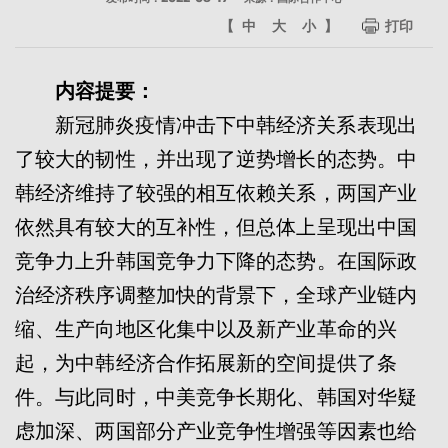
【
中
大
小
】
打印
内容提要：
新冠肺炎疫情冲击下中韩经济关系表现出
了较大的韧性，并出现了逆势增长的态势。中
韩经济维持了较强的相互依赖关系，两国产业
依然具有较大的互补性，但总体上呈现出中国
竞争力上升韩国竞争力下降的态势。在国际政
治经济秩序调整加快的背景下，全球产业链内
缩、生产向地区化集中以及新产业革命的兴
起，为中韩经济合作拓展新的空间提供了条
件。与此同时，中美竞争长期化、韩国对华疑
虑加深、两国部分产业竞争性增强等因素也给