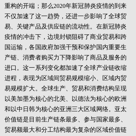
重构的开端；那么2020年新冠肺炎疫情的到来
不仅加速了这一趋势，还进一步影响了全球贸
易、关键产品及供应链的流动性。在新冠肺炎
疫情的冲击下，边境封锁阻碍了商业贸易和跨
国运输，各国政府加强干预和保护国内重要生
产链、消费者购买力下降影响了商品及服务的
进口。这一系列变化都加速了全球产业链收缩
进程，表现为区域间贸易规模缩小、区域内贸
易规模扩大。全球生产、贸易和消费结构呈现
以美加墨为核心的北美、以德法为核心的欧洲
和以中日韩为核心的亚洲三大区域网络。亚太
价值链是目前生产链条最多、参与国家最多、
贸易额最大和分工结构最为复杂的区域价值链