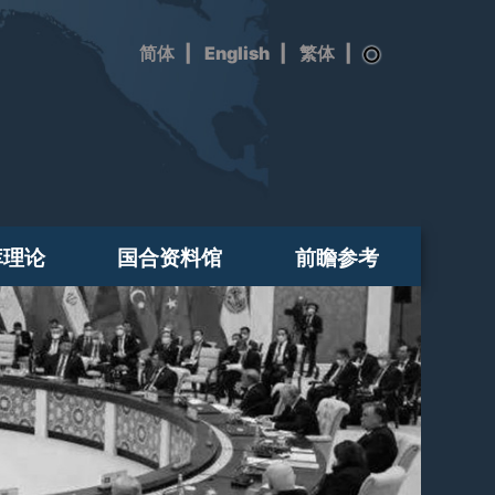
|
English
|
|
库理论
国合资料馆
前瞻参考