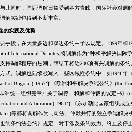
与此同时，国际调解日益受到各方青睐，国际社会对调
调解实践也得到不断丰富。
争端的实践及优势
手段，在大量多边和双边条约中予以规定。1899年和1
c Settlement of International Disputes)将调解作为
支持调解程序的热潮，缔结了将近200项有关调解的条约
。调解也陆续被写入一些区域性条约中，如1948年《美洲和平
r the“Pact of Bogota”),1957年《欧洲和平解决争端公约》(the Europe
1964年《〈非洲统一组织宪章〉关于调停、和解和仲裁的议定书》(the Proto
,Conciliation and Arbitration),1981年《东加勒比国家组织成立条约》
rn Caribbean States)等都将调解作为与司法、仲裁并行的
《维也纳条约法公约》规定，对于涉及条约效力、终止及停