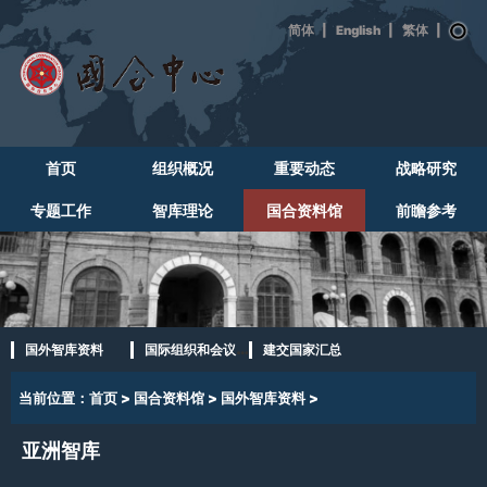
|
English
|
|
首页
组织概况
重要动态
战略研究
专题工作
智库理论
国合资料馆
前瞻参考
国外智库资料
国际组织和会议概况
建交国家汇总
当前位置：
首页
>
国合资料馆
>
国外智库资料
>
亚洲智库