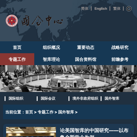
|
English
|
|
首页
组织概况
重要动态
战略研究
专题工作
智库理论
国合资料馆
前瞻参考
国际组织
国际会议
境外非政府组织
国外智库
当前位置：
首页
>
专题工作
>
国外智库
>
论美国智库的中国研究——以布