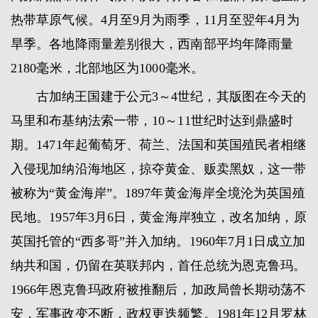
热带草原气候。4月至9月为雨季，11月至翌年4月为
旱季。各地降雨量差别很大，西南部平均年降雨量
2180毫米，北部地区为1000毫米。
古加纳王国建于公元3～4世纪，其版图在今天的
马里和布基纳法索一带，10～11世纪时达到鼎盛时
期。1471年起葡萄牙、荷兰、法国和英国殖民者相继
入侵现加纳沿海地区，掠夺黄金、贩卖黑奴，这一带
被称为“黄金海岸”。1897年黄金海岸全境沦为英国殖
民地。1957年3月6日，黄金海岸独立，改名加纳，原
英国托管的“西多哥”并入加纳。1960年7月1日成立加
纳共和国，仍留在英联邦内，首任总统为恩克鲁玛。
1966年恩克鲁玛政府被推翻后，加政局曾长期动荡不
安，军事政变不断，政权更迭频繁。1981年12月罗林