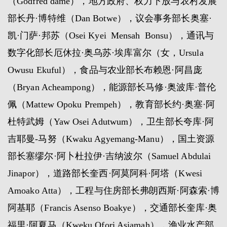
（Godfred dame），地方政府、权力下放与农村发展
部长丹·博特维（Dan Botwe），议会事务部长奥塞·
凯·门萨·邦苏（Osei Kyei Mensah Bonsu），通讯与
数字化部长厄休拉·奥乌苏·埃库富尔（女，Ursula
Owusu Ekuful），食品与农业部长布赖恩·阿昌庞
（Bryan Acheampong），能源部长马修·奥波库·普伦
佩（Mattew Opoku Prempeh），教育部长约·奥塞·阿
杜特武姆（Yaw Osei Adutwum），卫生部长夸库·阿
吉耶曼-马努（Kwaku Agyemang-Manu），国土资源
部长塞缪尔·阿卜杜拉伊·吉纳波尔（Samuel Abdulai
Jinapor），道路部长奎西·阿莫阿科·阿塔（Kwesi
Amoako Atta），工程与住房部长弗朗西斯·阿森索·博
阿基耶（Francis Asenso Boakye），交通部长奎库·奥
福里·阿夏马（Kweku Ofori Asiamah），渔业水产部