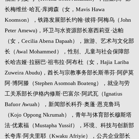
长梅维丝·哈瓦·库姆森（女，Mavis Hawa
Koomson），铁路发展部长约翰·彼得·阿梅乌（John
Peter Amewu)，环卫与水资源部长塞西莉亚·达帕
（女，Cecilia Abena Dapaah），旅游、艺术与文化部
长（Awal Mohammed），性别、儿童与社会保障部
长哈吉娅·拉丽巴·祖韦拉·阿布杜（女，Hajia Lariba
Zuweira Abudu)，酋长与宗教事务部长斯蒂芬·阿萨莫
阿·博阿滕（Stephen Asomoah Boateng），就业与劳
工关系部长伊格内修斯·巴富尔·阿武瓦（Ignatius
Bafuor Awuah），新闻部长科乔·奥蓬·恩克鲁玛
（Kojo Oppong Nkrumah），青年与体育部长穆斯塔
法·优素福（Mustapha Yussif），环境、科技与创新部
长夸库·阿夫里耶（Kwaku Afriyie），公共企业部长