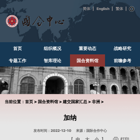
|
English
|
|
首页
组织概况
重要动态
战略研究
专题工作
智库理论
国合资料馆
前瞻参考
当前位置：
首页
>
国合资料馆
>
建交国家汇总
>
非洲
>
加纳
发布时间：2022-12-10
来源：国际合作中心
【
中
大
小
】
打印