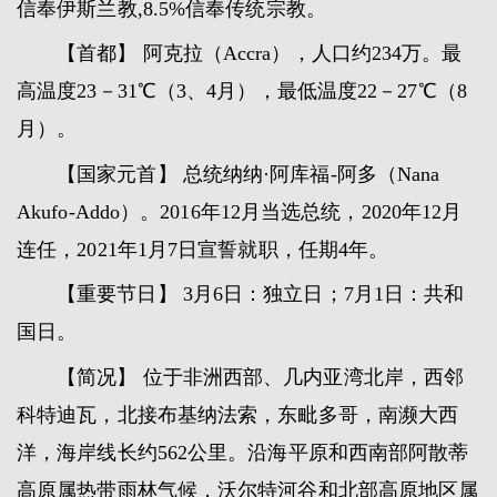
信奉伊斯兰教,8.5%信奉传统宗教。
【首都】 阿克拉（Accra），人口约234万。最
高温度23－31℃（3、4月），最低温度22－27℃（8
月）。
【国家元首】 总统纳纳·阿库福-阿多（Nana
Akufo-Addo）。2016年12月当选总统，2020年12月
连任，2021年1月7日宣誓就职，任期4年。
【重要节日】 3月6日：独立日；7月1日：共和
国日。
【简况】 位于非洲西部、几内亚湾北岸，西邻
科特迪瓦，北接布基纳法索，东毗多哥，南濒大西
洋，海岸线长约562公里。沿海平原和西南部阿散蒂
高原属热带雨林气候，沃尔特河谷和北部高原地区属