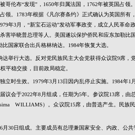
被哥伦布“发现”，1650年归属法国，1762年被英国占领
新占领。1783年根据《凡尔赛条约》正式确认为英国所有，
979年3月，“新宝石运动”发动军事政变，成立人民革命政
杀害毕晓普总理等人。美国遂以保护侨民和应东加勒比
比国家联合出兵格林纳达。1984年恢复大选。
林纳达举行大选。反对党民族民主大会党获得众议院9席，党领
现政权平稳交接，目前政局稳定。
独立时生效。1979年3月13日因内乱停止实施。1984年
议会于2022年8月组成，任期为5年。参议院13席，
sima WILLIAMS）。众议院15席，由普选产生。民
2年6月30日组成。主要成员有总理兼国家安全、内政、公