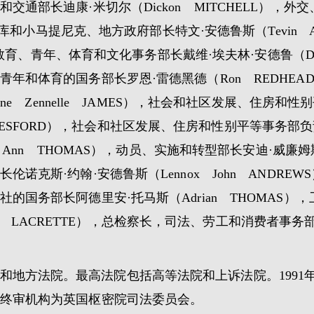
通部长迪康·米切尔（Dickon MITCHELL），外
里亚库和小马提尼克、地方政府部长特文·安德鲁斯（Tevin 
），教育、青年、体育和文化事务部长戴维·埃夫林·安德鲁（Dav
年和体育的国务部长罗恩·雷德黑德（Ron REDHE
yne Zennelle JAMES），社会和社区发展、住房和
ed TELESFORD），社会和社区发展、住房和性别平等事
a Ann THOMAS），动员、实施和转型部长安迪·威廉姆斯
诺克斯·约翰·安德鲁斯（Lennox John ANDR
的国务部长阿德里安·托马斯（Adrian THOMAS）
than LACRETTE），总检察长，司法、劳工和消费者事务部
和地方法院。最高法院包括高等法院和上诉法院。1991
终审机构为英国枢密院司法委员会。