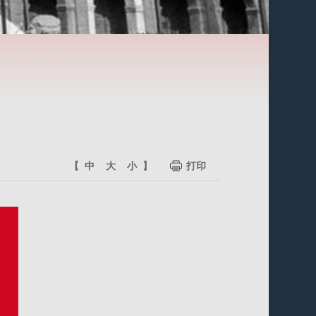
【
中
大
小
】
打印