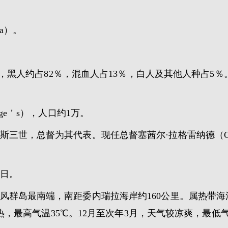
a）。
2年），黑人约占82％，混血人占13％，白人及其他人种占
ge＇s），人口约1万。
世，总督为其代表。现任总督塞茜尔·拉格雷纳德（Cecile
7日。
风群岛最南端，南距委内瑞拉海岸约160公里。属热带海
热，最高气温35℃。12月至次年3月，天气较凉爽，最低气