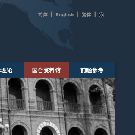
|
English
|
|
库理论
国合资料馆
前瞻参考