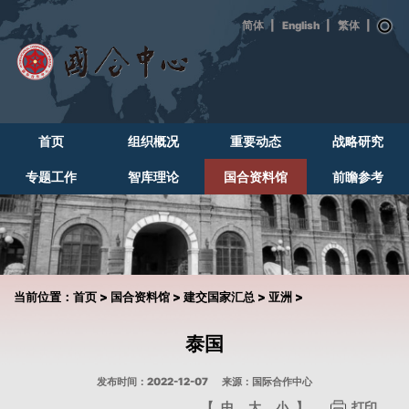
|
English
|
|
首页
组织概况
重要动态
战略研究
专题工作
智库理论
国合资料馆
前瞻参考
当前位置：
首页
>
国合资料馆
>
建交国家汇总
>
亚洲
>
泰国
发布时间：2022-12-07
来源：国际合作中心
【
中
大
小
】
打印