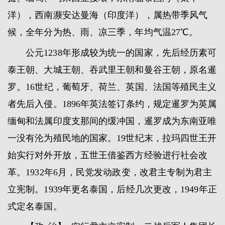
洋），西南濒安达曼海（印度洋），属热带季风气
候，全年分为热、雨、凉三季，年均气温27℃。
公元1238年形成较为统一的国家，先后经历素可
泰王朝、大城王朝、吞武里王朝和曼谷王朝，原名暹
罗。16世纪，葡萄牙、荷兰、英国、法国等殖民主义
者先后入侵。1896年英法签订条约，规定暹罗为英属
缅甸和法属印度支那间的缓冲国，暹罗成为东南亚唯
一没有沦为殖民地的国家。19世纪末，拉玛四世王开
始实行对外开放，五世王借鉴西方经验进行社会改
革。1932年6月，民党发动政变，改君主专制为君主
立宪制。1939年更名泰国，后经几次更改，1949年正
式定名泰国。