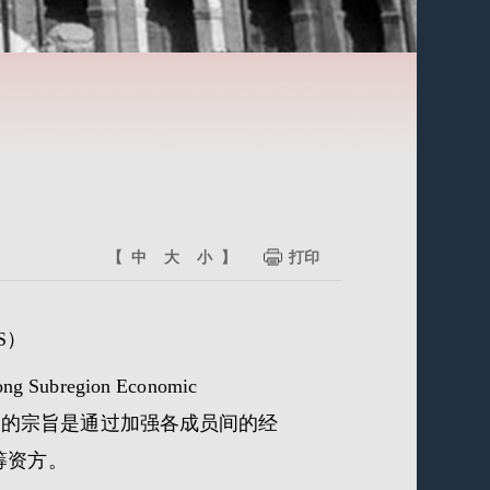
【
中
大
小
】
打印
MS）
region Economic
GMS的宗旨是通过加强各成员间的经
筹资方。