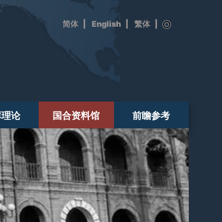
|
English
|
|
库理论
国合资料馆
前瞻参考