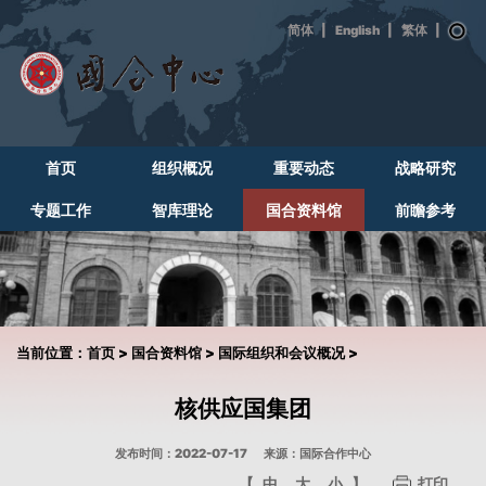
|
English
|
|
首页
组织概况
重要动态
战略研究
专题工作
智库理论
国合资料馆
前瞻参考
当前位置：
首页
>
国合资料馆
>
国际组织和会议概况
>
核供应国集团
发布时间：2022-07-17
来源：国际合作中心
【
中
大
小
】
打印