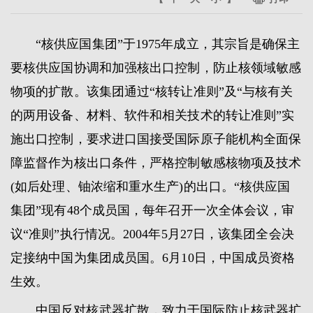
“核供应国集团”于1975年成立，其宗旨是确保主
要核供应国协调和加强核出口控制，防止核领域敏感
物项的扩散。该集团通过“核转让准则”及“与核有关
的两用设备、材料、软件和相关技术的转让准则”实
施出口控制，要求进口国接受国际原子能机构全面保
障监督作为核出口条件，严格控制敏感核物项及技术
(如后处理、铀浓缩和重水生产)的出口。“核供应国
集团”现有48个成员国，每年召开一次全体会议，审
议“准则”执行情况。2004年5月27日，该集团全会决
定接纳中国为集团成员国。6月10日，中国成员资格
生效。
中国反对核武器扩散，致力于国际防止核武器扩