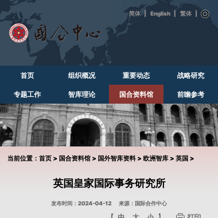
|
English
|
|
首页
组织概况
重要动态
战略研究
专题工作
智库理论
国合资料馆
前瞻参考
当前位置：
首页
>
国合资料馆
>
国外智库资料
>
欧洲智库
>
英国
>
英国皇家国际事务研究所
发布时间：2024-04-12
来源：国际合作中心
【
中
大
小
】
打印