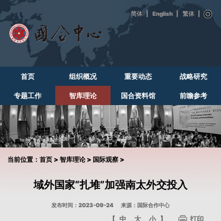
|
English
|
|
首页
组织概况
重要动态
战略研究
专题工作
智库理论
国合资料馆
前瞻参考
当前位置：
首页
>
智库理论
>
国际观察
>
域外国家“扎堆”加强南太外交投入
发布时间：2023-09-24
来源：国际合作中心
【
中
大
小
】
打印