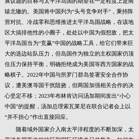
展议题的目标与太平洋岛国的期望在一定程度上是南
辕北辙的。美国将中国列为“头号竞争对手”，秉持阵
营对抗、冷战零和思维推进太平洋岛国战略，在该地
区大搞排他性的小圈子，处处以中国为假想敌，把太
平洋岛国当为“竞赢”中国的战略工具，给它们带来巨
大的选边站队压力，但岛国作为独立的主权国家仍顶
住压力保持平衡，明确拒绝成为美国等西方国家的战
略棋子。2022年中国与所罗门群岛签署安全合作协
议，遭美澳等国干扰阻挠，但两国加强相关合作的决
心坚定不移；2023年布林肯访问汤加期间发出“小心
中国”的提醒，汤加总理索瓦莱尼在联合记者会上以
“并不担心”作出直接回应。
随着域外国家介入南太平洋程度的不断加深，太