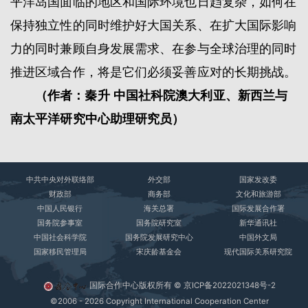
平洋岛国面临的地区和国际环境也日趋复杂，如何在
保持独立性的同时维护好大国关系、在扩大国际影响
力的同时兼顾自身发展需求、在参与全球治理的同时
推进区域合作，将是它们必须妥善应对的长期挑战。
（作者：秦升 中国社科院澳大利亚、新西兰与
南太平洋研究中心助理研究员）
中共中央对外联络部
外交部
国家发改委
财政部
商务部
文化和旅游部
中国人民银行
海关总署
国际发展合作署
国务院参事室
国务院研究室
新华通讯社
中国社会科学院
国务院发展研究中心
中国外文局
国家移民管理局
宋庆龄基金会
现代国际关系研究院
国际合作中心版权所有 ©
京ICP备2022021348号-2
©2006 - 2026 Copyright International Cooperation Center