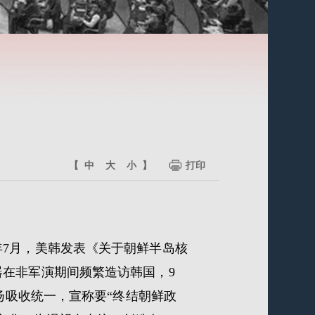
【
中
大
小
】
打印
年7月，美韩发表《关于朝鲜半岛核
在非军演期间频繁造访韩国，9
扬吸收统一，宣称要“终结朝鲜政