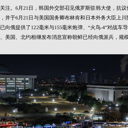
关注。6月21日，韩国外交部召见俄罗斯驻韩大使，抗
，并于6月21日与美国国务卿布林肯和日本外务大臣上
俄提供了122毫米与155毫米炮弹、“火鸟-4”对战车导
国、美国、北约相继发布消息宣称朝鲜已经向俄派兵，规模达