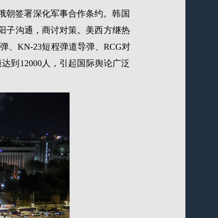
议俄朝签署深化军事合作条约。韩国
川阳子沟通，商讨对策。美西方继热
弹、KN-23短程弹道导弹、RCG对
到12000人，引起国际舆论广泛