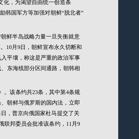
和文化，为渴望自由统一创造条
鼓励韩国军方等加强对朝鲜“脱北者”
“朝鲜半岛战略力量一旦失衡就意
弹。10月9日，朝鲜宣布永久切断和
飞入平壤，称这是严重的政治军事
线、东海线部分区间通路，朝韩相
》。该条约共23条，其中第4条规
条、朝鲜与俄罗斯的国内法，立即
4日，普京向俄国家杜马提交了关
俄联邦委员会批准该条约，11月9