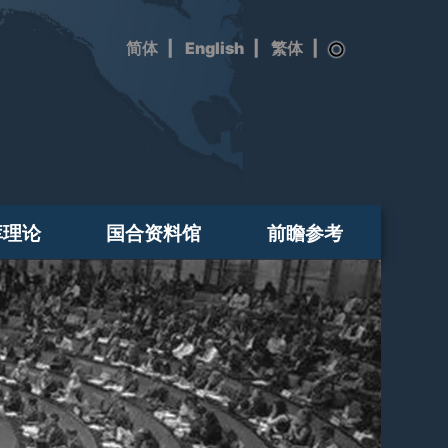
|
English
|
|
库理论
国合资料馆
前瞻参考