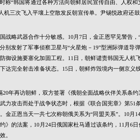
演讲时称“韩国将通过各种方法向朝鲜居民宣传自由、人权
韩国无人机三次飞入平壤上空散发反朝宣传单。尹锡悦政府还
国战略武器合作十分敏感。10月7日，金正恩罕见警告，
月分别发射了军事侦察卫星与“火星炮－19”型洲际弹道导
防御设施要塞化加固工程。11日，朝鲜谴责韩国无人机
队下达完全射击准备状态。15日，朝鲜炸毁境内一侧京义
隔20年再访朝鲜，双方签署《俄朝全面战略伙伴关系条约
武力攻击而处于战争状态时，根据《联合国宪章》第51
。金正恩当天一共七次称朝俄关系为“同盟关系”。10月1
》的法案，10月24日俄国家杜马通过该条约，11月6日
效。