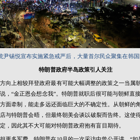
韩国总统尹锡悦宣布实施紧急戒严后，大量首尔民众聚集在韩
特朗普政府半岛政策引人关注
方向上相较拜登政府最有可能大幅调整的政策之一当属朝鲜
说，“金正恩会想念我”。特朗普就职后很可能与朝鲜直
方面牵制，能走多远还面临巨大的不确定性。从朝鲜的角度
板门店与特朗普会晤，但最终朝美会谈以破裂而告终。这使
定，因此其不大可能对特朗普政府抱有盲目期待。
担更多军费。特朗普在10月的一次采访中曾公开讲，“