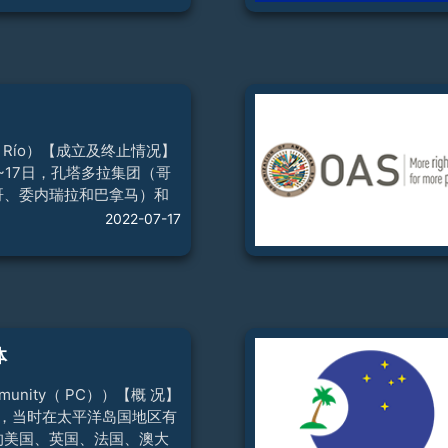
月29日正式生效。1995年
正式运行。【宗旨】通过有
保护环境、协调宏观经济政
互补，促进成员国科技进步
代化，进而改善人民生活条
地区经济一体化进程。【成
国为阿根廷、巴西、巴拉
 De Río）【成立及终止情况】
委内瑞拉（因国内局势自
16~17日，孔塔多拉集团（哥
哥、委内瑞拉和巴拿马）和
西、阿根廷、乌拉圭和秘
2022-07-17
在巴西里约热内卢举行会
“政治磋商和协调常设机
国集团。1990年3月，外长
“里约集团”。2010年2月，
团峰会暨第二届拉美峰会
加勒比团结峰会”）在墨西
体
决定筹建涵盖所有33个拉美
国家的新地区组织，并定名
ommunity（ PC））【概 况】
比国家共同体”（简称“拉
6日，当时在太平洋岛国地区有
的美国、英国、法国、澳大