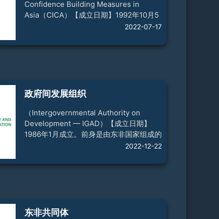
“舒曼日”5月9日【轮值主席国】 斯洛
Confidence Building Measures in
Asia（CICA）【成立日期】1992年10月5
日。【宗旨】亚信是就亚洲地区安全问题
2022-07-17
进行对话与磋商的论坛，主要宗旨和目标
是通过制定和落实多边信任措施，促进亚
洲和平、安全与稳定。亚信恪守《联合国
宪章》宗旨和原则，坚持各成员国一律平
等，相互尊重主权和领土完整，互不干涉
内政，倡导以和平方式解决争端，反对动
政府间发展组织
辄诉诸武力或以武力相威胁，通过制定和
实施军事政治、新威胁新挑战、经济、环
（Intergovernmental Authority on
境、人文等五
Development — IGAD）【成立日期】
1986年1月成立。前身是由东非国家组成的
政府间抗旱与发展组织，1996年3月改为
2022-12-22
现名（简称伊加特）。【宗 旨】 将伊加特
建设成为在政治、经济、社会、人道主义
事务、环保等领域进行全面合作的地区组
织。有三大战略目标：保护环境，确保粮
食安全；维护和促进地区和平、安全和人
道主义事业；加强经济合作，实现区域经
东非共同体