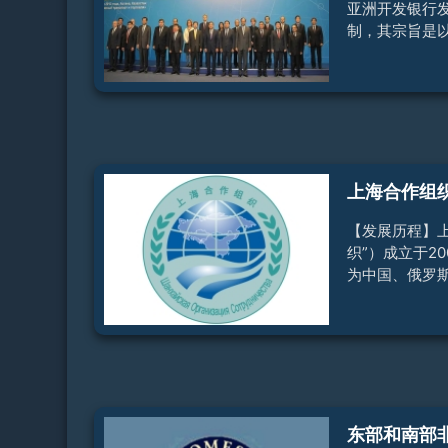
年
亚洲开发银行
制，其宗旨是
通、能源、贸
点领域合作，
改善。CARE
国、阿富汗、
尔吉斯斯坦、
斯坦、土库曼
吉亚。CARE
上海合作组
世界银行、联
基金组织、欧
【发展历程】
发银行。CAR
织”）成立于20
业协调委员会
为中国、俄罗
斯坦、塔吉克斯
年上海合作组
给予印度和巴
上海合作组织成
阿富汗、白俄
国，阿塞拜疆
尔、土耳其、