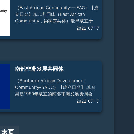
济一体化。【成员国】 7个：埃塞俄比
亚、吉布提、肯尼亚、苏丹、南苏丹、索
（East African Community---EAC）【成
马里、乌干达（厄立特
立日期】东非共同体（East African
Community，简称东共体）最早成立于
1967年，成员有坦桑尼亚、肯尼亚和乌干
2022-07-17
达三国，后因成员国间政治分歧和经济摩
擦于1977年解体。1993年11月，坦、肯、
乌三国开始恢复合作。1996年3月14日，
三国成立东非合作委员会秘书处。1999年
11月30日，三国签署《东非共同体条
约》，决定恢复东非共同体。2001年1月
南部非洲发展共同体
15日，三国在坦桑尼亚阿鲁沙举行东非共
同体正式成立仪式。2001年11月，东非
（Southern African Development
Community-SADC）【成立日期】 其前
身是1980年成立的南部非洲发展协调会
议。1992年8月17日，南部非洲发展协调
2022-07-17
会议成员国首脑在纳米比亚首都温得和克
举行会议，签署了有关建立南部非洲发展
共同体（简称“南共体”）的条约、宣言和
议定书，决定朝着地区经济一体化方向前
末页
进。【宗 旨】 在平等、互利和均衡的基础