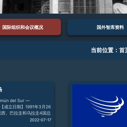
国际组织和会议概况
国外智库资料
当前位置：
首
场
mún del Sur —
）【成立日期】1991年3月26
巴西、巴拉圭和乌拉圭4国总
都签署《亚松森条约》，宣
2022-07-17
市场（简称“南共市”）。