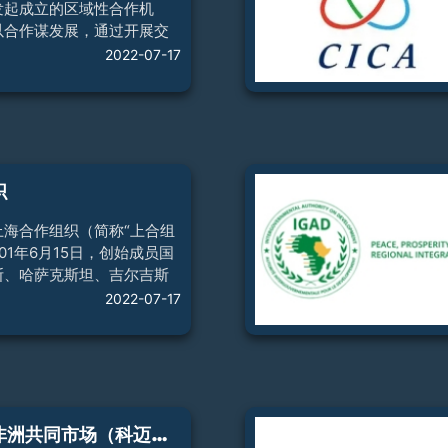
发起成立的区域性合作机
以合作谋发展，通过开展交
易政策、贸易便利化四大重
2022-07-17
促进成员国经济发展和民生
C共有11个成员国，包括中
阿塞拜疆、哈萨克斯坦、吉
蒙古国、巴基斯坦、塔吉克
斯坦、乌兹别克斯坦和格鲁
C出资方包括亚洲开发银行、
织
合国开发计划署、国际货币
洲复兴开发银行及伊斯兰开
上海合作组织（简称“上合组
EC设有部长会、高官会、行
01年6月15日，创始成员国
、专门工作组
斯、哈萨克斯坦、吉尔吉斯
坦、乌兹别克斯坦。2017
2022-07-17
织阿斯塔纳峰会签署了关于
基斯坦成员国地位的决议，
员国由6个增至8个。现有
罗斯、伊朗、蒙古4个观察员
、亚美尼亚、柬埔寨、尼泊
斯里兰卡6个对话伙伴。上海
东
部和南部非洲共同市场（科迈萨）