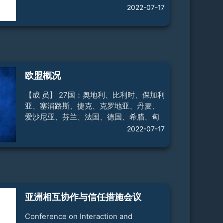
顿召开南太平洋七方会议，正式成立“南太
2022-07-17
平洋论坛”，并决定此后每年召开一次会
议。2000年10月，论坛更名为“太平洋岛
国论坛”。【宗 旨】 加强论坛成员间在贸
易、经济发展、航空、海运、电讯、能
源、旅游、教育等领域及其他共同关心问
题上的合作和协调。近年来，论坛加强了
欧盟概况
在政治、安全等领域的对外政策协调与区
域合作。【成 员】 18个成员：澳大利亚、
【成 员】 27国：奥地利、比利时、保加利
新西兰、斐济、萨摩亚、汤加、巴布
亚、塞浦路斯、捷克、克罗地亚、丹麦、
爱沙尼亚、芬兰、法国、德国、希腊、匈
牙利、爱尔兰、意大利、拉脱维亚、罗马
2022-07-17
尼亚、立陶宛、卢森堡、马耳他、荷兰、
波兰、葡萄牙、斯洛伐克、斯洛文尼亚、
西班牙、瑞典【人 口】 4.4亿【面 积】
414万平方公里【国内生产总值】 13.3万
亿欧元（2020年，不含英国）【总 部】
比利时首都布鲁塞尔【盟 旗】 蓝底上12颗
亚洲相互协作与信任措施会议
金色五星构成的圆环【盟 歌】 贝多芬第九
交响曲中《欢乐颂》的主旋律【庆典日】
Conference on Interaction and