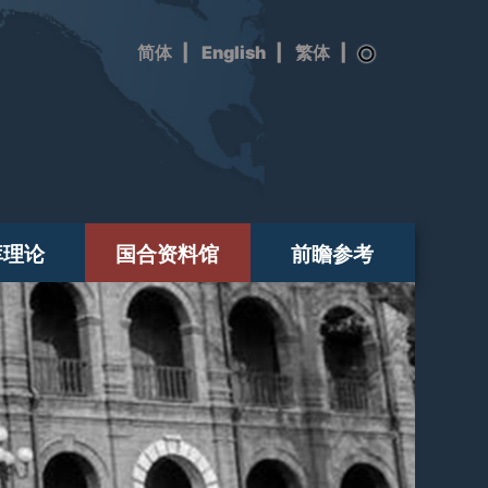
|
English
|
|
库理论
国合资料馆
前瞻参考