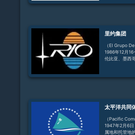
该条约于当年11
1月1日南共市
效利用资源、
策、加强经济
和实现经济现
里约集团
件，推动拉美
员】正式成员
（El Grupo
圭、乌拉圭、
1986年12月
2017
伦比亚、墨西
利马集团（巴
鲁）八国外长
议，决定建立
构”，被称为八
会议决定易名为
第21届里约集
（统称“拉美和
太平洋共同
哥举行，会议
和加勒比独立
（Pacific C
为“拉美和加勒
1947年2月
属地和托管地