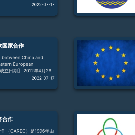
和荷兰6国政府签署了《堪培
2022-07-17
布成立南太平洋委员会
fic Commission-SPC）。
平洋共同体（Pacific
y）。1950年，该委员会为使南
和托管地有发表意见的机
年召开一次南太平洋会议。
欧国家合作
每年召开一次。1973年，根据
，南太平洋委员会和南
 between China and
astern European
）【成立日期】 2012年4月26
—中东欧国家领导人会晤在
2022-07-17
，中国—中东欧国家合作正
员】 中国和中东欧16国，包
、波黑、保加利亚、克罗地
沙尼亚、希腊、匈牙利、拉
、北马其顿、波兰、罗马尼
、斯洛伐克和斯洛文尼亚。
济合作
罗斯、欧盟、瑞士和欧洲复
察员。【组织机构】 2012
作（CAREC）是1996年由