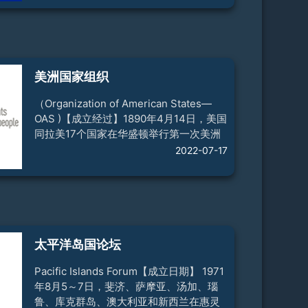
体首届能源会议决定将该组织更名为南美
国家联盟（简称“南美联盟”）。2008年5
月，南美12国元首在巴西利亚签署《南美
国家联盟组织条约》，宣告南美联盟正式
成立。【宗旨】增进南美国家间政治互
美洲国家组织
信，实现地区政治、经济、社会和文化领
域全方位一体化，强化南美国家特性。优
（Organization of American States—
先促进政治对话并深化在社
OAS )【成立经过】1890年4月14日，美国
同拉美17个国家在华盛顿举行第一次美洲
会议，决定建立美洲共和国国际联盟及其
2022-07-17
常设机构—美洲共和国商务局。4月14日
被定为“泛美日”。1948年在波哥大举行的
第九次美洲会议上，通过了《美洲国家组
织宪章》，联盟遂改称为“美洲国家组
织”。【宗旨】加强美洲大陆的和平与安
全；确保成员国之间和平解决争端；成员
太平洋岛国论坛
国遭到侵略时，组织声援行动；谋求解决
成员国间的政治、经济、法律问题，消除
Pacific Islands Forum【成立日期】 1971
贫困，促进各国经济、社会、文
年8月5～7日，斐济、萨摩亚、汤加、瑙
鲁、库克群岛、澳大利亚和新西兰在惠灵