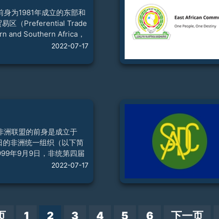
处已经同联合国、东盟、独
约组织、亚信、红十字国际
前身为1981年成立的东部和
了合作关系。上海合作组织
Preferential Trade
了副外长级
ern and Southern Africa，
3年11月，东部和南部非洲优
2022-07-17
次首脑会议在乌干达首都坎
过了把贸易区转变为共同市
94年12月8—9日，优惠贸易
式批准了该条约，宣布东部
市场（简称“科迈萨”）正
萨是非洲成立最早、最大的
织。成立以来，科迈萨在推
和成员国发展方面
非洲联盟的前身是成立于
25日的非洲统一组织（以下简
999年9月9日，非统第四届
通过《锡尔特宣言》，决定
2022-07-17
以下简称“非盟”）。2002
正式取代非统。为纪念非统和
25日、9月9日分别被定为
非洲联盟日”。【目标与宗旨】
页
1
2
3
4
5
6
下一页
确定的目标是：实现非洲国