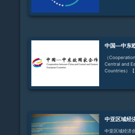
利亚、新西兰
拉协议》，宣
（South Paci
1998年更名为太
Communit
太地区的属地
会，决定每三
中国—中东
1967年改为
澳大利亚建议
（Cooperation
Central and E
Countries
日，首次中国
波兰华沙举行
式启动。【成 
括阿尔巴尼亚
亚、捷克、爱
脱维亚、黑山
亚、塞尔维亚
中亚区域经
奥地利、白俄
兴开发银行为观
中亚区域经济合