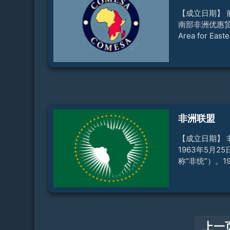
合作组织秘书
联体、集安条
【成立日期】 
委员会等建立
南部非洲优惠贸易区（
同阿富汗建立
Area for East
PTA）。199
惠贸易区第12
帕拉召开，通
场的条约。19
区首脑会议正
和南部非洲共同
式成立。科迈
非洲联盟
次区域经济组
动区域一体化
【成立日期】 
1963年5月
称“非统”）。1
特别首脑会议
成立非洲联盟（
年7月，非盟
非盟成立，5月
“非洲日”和“
上一
《非盟章程》