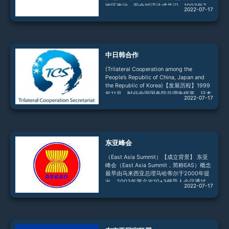
地区政治、安全对话达成共识。1993年7
2022-07-17
月，第26届东盟外长会特别安排了东盟6个
成员国、7个对话伙伴国、3个观察员国和2
个来宾国外长参加“非正式晚宴”，各国外长
同意召开东盟地区论坛（ARF），就地区政
治安全问题举行非正式磋商。1994年7月25
中日韩合作
日，ARF首届外长会在泰国曼谷召开。目
前，ARF已成为亚太地区主要的官方多边安
(Trilateral Cooperation among the
全对话与合作平台，迄今已举行28届外长
People’s Republic of China, Japan and
会。【
the Republic of Korea)【发展历程】1999
年11月，时任中国国务院总理朱镕基、日本
2022-07-17
首相小渊惠三、韩国总统金大中在菲律宾出
席东盟与中日韩（10+3）领导人会议期间
举行早餐会，启动了三方在10+3框架内的
合作。2000年，三方领导人在第二次早餐
会上决定在10+3框架内定期举行会晤。
东亚峰会
2008年12月13日，三国首次在10+3框架外
举行中日韩领导人会
（East Asia Summit）【成立背景】 东亚
峰会（East Asia Summit，简称EAS）概念
最早由马来西亚总理马哈蒂尔于2000年提
出。2002年第六次10+3领导人会议通过
2022-07-17
《东亚研究小组最终报告》，“推动10+3领
导人会议向东亚峰会演变”是报告提出的九
项中长期措施之一。在东盟推动下，首届东
亚峰会于2005年12月14日在马来西亚吉隆
坡举行，东亚峰会由此启动。【成 员】 现