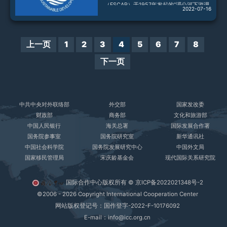
（ESCAP）于1957年发起的“湄公河下游调
2022-07-16
查协调委员会”。1995年4月，泰国、老
挝、柬埔寨和越南四国在泰国清莱签署《湄
公河流域发展合作协定》，决定成立湄委
会，重点在湄公河流域综合开发利用、水资
上一页
1
2
3
4
5
6
7
8
源保护、防灾减灾、航运安全等领域开展合
作。1996年，中国和缅甸成为湄委会对话
下一页
伙伴。【组织机构】 湄委会由3个常设机构
组成：理事会、联合委员会和秘书处。理事
会由各成员国派1名部
中共中央对外联络部
外交部
国家发改委
财政部
商务部
文化和旅游部
中国人民银行
海关总署
国际发展合作署
国务院参事室
国务院研究室
新华通讯社
中国社会科学院
国务院发展研究中心
中国外文局
国家移民管理局
宋庆龄基金会
现代国际关系研究院
国际合作中心版权所有 ©
京ICP备2022021348号-2
©2006 - 2026 Copyright International Cooperation Center
网站版权登记号：国作登字-2022-F-10176092
E-mail：info@icc.org.cn