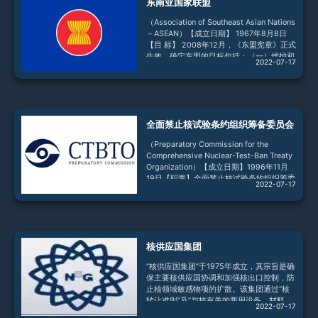
东南亚国家联盟
有18个参与国。其中，东盟10国（文莱、柬
埔寨、印尼、老挝、马来西亚、缅甸、菲律
（Association of Southeast Asian Nations
宾、新加坡、泰国、越南）、中国、日本
－ASEAN）【成立日期】 1967年8月8日
【目 标】 2008年12月，《东盟宪章》正式
生效，确定东盟的目标包括：（一）维护和
2022-07-17
促进地区和平、安全和稳定，进一步强化以
和平为导向的价值观；（二）通过加强政
治、安全、经济和社会文化合作，提升地区
活力；（三）维护东南亚的无核武器区地
位，杜绝大规模杀伤性武器；（四）确保东
全面禁止核试验条约组织筹备委员会
盟人民和成员国与世界和平相处，生活于公
正、民主与和谐的环境中；（五）建立稳
（Preparatory Commission for the
定、繁荣、极具竞争力和一体化的共同市场
Comprehensive Nuclear-Test-Ban Treaty
和制
Organization）【成立日期】1996年11月
19日【职责】全面禁止核试验条约组织筹委
2022-07-17
会（下称“筹委会”）的职责是为《全面禁止
核试验条约》生效做好各项准备工作。【成
员】所有条约签字国均为筹委会成员。截至
2020年9月，共有184国签署条约，其中
168国已批约。【负责人】筹委会临时技术
核供应国集团
秘书处执行秘书拉西那·泽博（Lassina
Zerbo，布基纳法索籍）。泽于2
“核供应国集团”于1975年成立，其宗旨是确
保主要核供应国协调和加强核出口控制，防
止核领域敏感物项的扩散。该集团通过“核
转让准则”及“与核有关的两用设备、材料、
2022-07-17
软件和相关技术的转让准则”实施出口控