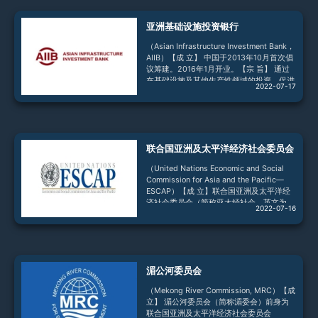
旨】为金砖国家及其他新兴经济体和发展中
国家的基础设施建设和可持续发展项目动员
亚洲基础设施投资银行
资源，作为现有多边和区域金融机构的补
充，促进全球增长与发展。【成 员】金砖
（Asian Infrastructure Investment Bank，
国家（中国、巴西、俄罗斯、印度、南非）
AIIB）【成 立】 中国于2013年10月首次倡
为创始成员，新开发银行理事会亦已批准吸
议筹建。2016年1月开业。【宗 旨】 通过
收阿
在基础设施及其他生产性领域的投资，促进
2022-07-17
亚洲经济可持续发展、创造财富并改善基础
设施互联互通；与其他多边和双边开发机构
紧密合作，推进区域合作和伙伴关系，应对
发展挑战。【成 员】 现有103个成员，包
括87个正式成员和16个意向成员。【负责
联合国亚洲及太平洋经济社会委员会
人】 金立群任首任行长，任期5年。2020
年7月28日亚投行第五届理事会年会选举金
（United Nations Economic and Social
立群为亚投行第二任行长，
Commission for Asia and the Pacific—
ESCAP）【成 立】联合国亚洲及太平洋经
济社会委员会（简称亚太经社会，英文为
2022-07-16
United Nations Economic and Social
Commission for Asia and the Pacific—
ESCAP）前身为“亚洲和远东经济委员会”，
于1947年在上海成立，1949年迁址泰国曼
谷。1974年该组织改称现名，为联合国经社
湄公河委员会
理事会下属5个区
（Mekong River Commission, MRC）【成
立】 湄公河委员会（简称湄委会）前身为
联合国亚洲及太平洋经济社会委员会