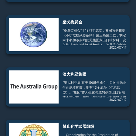
制，要求进口国接受国际原子能机构全面保
障监督作为核出口条件，严格控制敏感核物
项及技术(如后处理、铀浓缩和重水生产)的
出口。“核供应国集团”现有48个成员国，每
桑戈委员会
年召开一次全体会议，审议“准则”执行情
况。2004年5月27日，该集团全会决定接
“桑戈委员会”于1971年成立，其宗旨是根据
纳中国为集团成员国。6月10日，中国成员
《不扩散核武器条约》第三条第二款，制定
资格生效。中国反对核武器扩散，致力于
向未参加该条约的无核国家出口核材料、设
备和技术的控制条件和程序。该委员会制定
2022-07-17
了核出口控制“触发清单”，规定出口清单项
目须接受国际原子能机构保障监督。该委员
会现有39个成员国，每年在维也纳召开两
次会议，主要讨论核出口控制政策及“触发
清单”的修改问题。1997年10月16日，中国
澳大利亚集团
正式加入桑戈委员会，积极参加了桑戈委员
会的各项活动。
“澳大利亚集团”于1985年成立，目的是防止
生化武器扩散，现有43个成员（包括欧
盟）。“集团”作为生化领域的多国出口管制
非正式安排，在防止生化武器及相关物项和
2022-07-17
技术扩散方面发挥了一定积极作用。中国在
制定生化出口管制条例和清单时，借鉴了
“集团”的有关准则及管制清单。中方重视与
“集团”发展关系。双方分别于2004年3月、
2005年3月、2006年6月、2008年6月、
禁止化学武器组织
2011年5月和2013年2月共举行了六轮磋
商。2015年6月，中方应邀出席在澳大利亚
（Organization for the Prohibition of