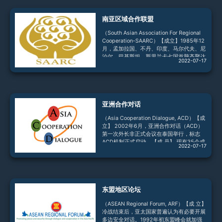
南亚区域合作联盟
（South Asian Association For Regional
Cooperation-SAARC）【成立】1985年12
月，孟加拉国、不丹、印度、马尔代夫、尼
泊尔、巴基斯坦、斯里兰卡七国首脑齐聚达
2022-07-17
卡，通过《南亚区域合作宣言》和《南亚区
域合作联盟宪章》，宣告南盟正式成立。
2005年11月阿富汗加入。【宗旨】根据
《南盟宪章》，南盟的宗旨是：促进南亚各
国人民的福祉并改善其生活质量；加快区域
亚洲合作对话
内经济增长、社会进步和文化发展，为每个
人提供过上体面生活和实现全部潜能的机
（Asia Cooperation Dialogue, ACD）【成
会；促进和加强南亚国家集体自力更生；
立】 2002年6月，亚洲合作对话（ACD）
第一次外长非正式会议在泰国举行，标志
ACD机制正式启动。【成 员】 现有35个成
2022-07-17
员国：中国、日本、韩国、蒙古、俄罗斯、
东盟10国（文莱、柬埔寨、印尼、老挝、马
来西亚、缅甸、菲律宾、新加坡、泰国、越
南）、印度、巴基斯坦、阿富汗、孟加拉
国、斯里兰卡、不丹、尼泊尔、哈萨克斯
东盟地区论坛
坦、吉尔吉斯斯坦、塔吉克斯坦、乌兹别克
斯坦、沙特、伊朗、土耳其、阿联酋、科威
（ASEAN Regional Forum, ARF）【成 立】
特、阿曼、卡塔尔、巴林、巴勒斯坦。泰国
冷战结束后，亚太国家普遍认为有必要开展
是ACD永久协
多边安全对话。1992年初东盟峰会就加强