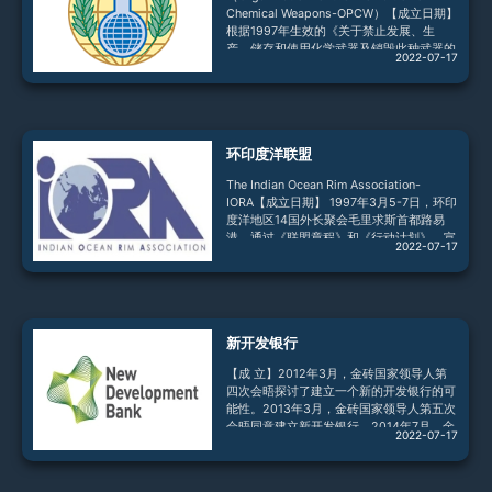
珀斯举行的“澳大利亚集团”非成员对话会。
Chemical Weapons-OPCW）【成立日期】
根据1997年生效的《关于禁止发展、生
产、储存和使用化学武器及销毁此种武器的
2022-07-17
公约》（简称《禁止化学武器公约》，下称
《公约》），禁止化学武器组织于1997年5
月23日成立。【宗旨】《公约》包括序
言、24条正文和3个附件。《公约》的宗旨
和目标是全面禁止和彻底销毁所有化学武
环印度洋联盟
器，并为此规定了严格的核查机制；促进化
工领域的国际交流与合作。禁止化学武器组
The Indian Ocean Rim Association-
织是监督《公约》实施的机构，以确保《
IORA【成立日期】 1997年3月5-7日，环印
度洋地区14国外长聚会毛里求斯首都路易
港，通过《联盟章程》和《行动计划》，宣
2022-07-17
告环印度洋地区合作联盟（The Indian
Ocean Rim Association for Regional
Cooperation─IOR-ARC）正式成立。2013
年11月1日，环印度洋地区合作联盟第13届
部长理事会会议决定将该组织更名为环印度
新开发银行
洋联盟（The Indian Ocean Rim Associa
【成 立】2012年3月，金砖国家领导人第
四次会晤探讨了建立一个新的开发银行的可
能性。2013年3月，金砖国家领导人第五次
会晤同意建立新开发银行。2014年7月，金
2022-07-17
砖国家领导人第六次会晤期间，五国领导人
见证签署《成立新开发银行的协议》。
2015年7月，新开发银行在上海开业。【宗